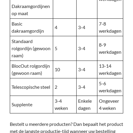
Dakraamgordijnen
op maat
Basic
7-8
4
3-4
dakraamgordijn
werkdagen
Standaard
8-9
rolgordijn (gewoon
5
3-4
werkdagen
raam)
BlocOut rolgordijn
13-14
10
3-4
(gewoon raam)
werkdagen
5-6
Telescopische steel
2
3-4
werkdagen
3-4
Enkele
Ongeveer
Supplente
weken
dagen
4 weken
Bestelt u meerdere producten? Dan bepaalt het product
met de langste productie-tijd wanneer uw bestelling