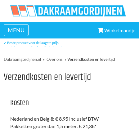
MENU
Winkelmandje
✓ Veel uit voorraad leverbaar
✓ Beste product voor de laagste prijs
✓ Unieke eenvoudige installatie in 5 minuten
✓ Drie jaar garantie
Dakraamgordijnen.nl
»
Over ons
»
Verzendkosten en levertijd
Verzendkosten en levertijd
Kosten
Nederland en België: € 8,95 inclusief BTW
Pakketten groter dan 1,5 meter: € 21,38*