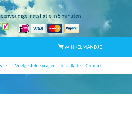
eenvoudige installatie in 5 minuten
WINKELMANDJE
s
Veelgestelde vragen
Installatie
Contact
▼