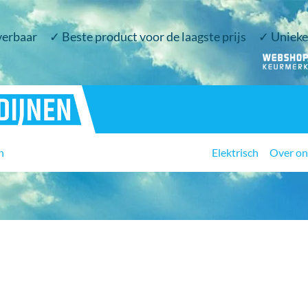
verbaar
✓ Beste product voor de laagste prijs
✓ Unieke 
n
Elektrisch
Over on