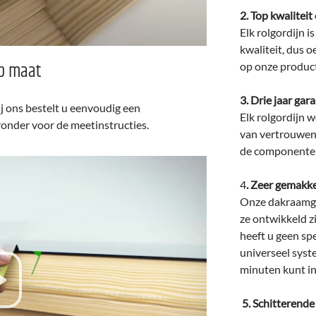
2. Top kwalitei
Elk rolgordijn 
kwaliteit, dus o
p maat
op onze produc
3. Drie jaar gara
 ons bestelt u eenvoudig een
Elk rolgordijn 
ronder voor de meetinstructies.
van vertrouwen
de componente
4
. Zeer gemakke
Onze dakraamgo
ze ontwikkeld zi
heeft u geen sp
universeel syst
minuten kunt in
5. Schitterende