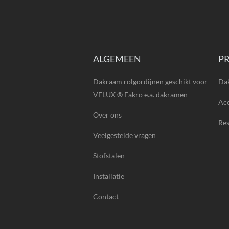
ALGEMEEN
P
Dakraam rolgordijnen geschikt voor
Da
VELUX ® Fakro e.a. dakramen
Acc
Over ons
Re
Veelgestelde vragen
Stofstalen
Installatie
Contact