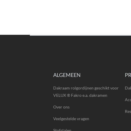
ALGEMEEN
P
Dakraam rolgordijnen geschikt voor
Da
VELUX ® Fakro e.a. dakramen
Acc
Over ons
Re
Veelgestelde vragen
Stofstalen