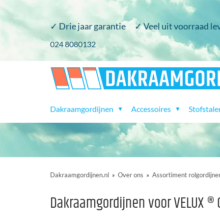
✓ Drie jaar garantie
✓ Veel uit voorraad le
​024 8080132
Dakraamgordijnen
Accessoires
Stofstale
▼
▼
Dakraamgordijnen.nl
»
Over ons
»
Assortiment rolgordijne
Dakraamgordijnen voor VELUX ® 