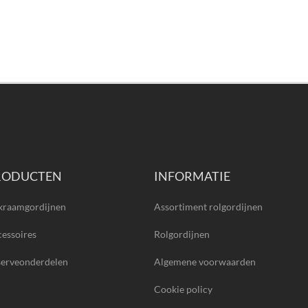
RODUCTEN
INFORMATIE
kraamgordijnen
Assortiment rolgordijnen
essoires
Rolgordijnen
serveonderdelen
Algemene voorwaarden
Cookie policy