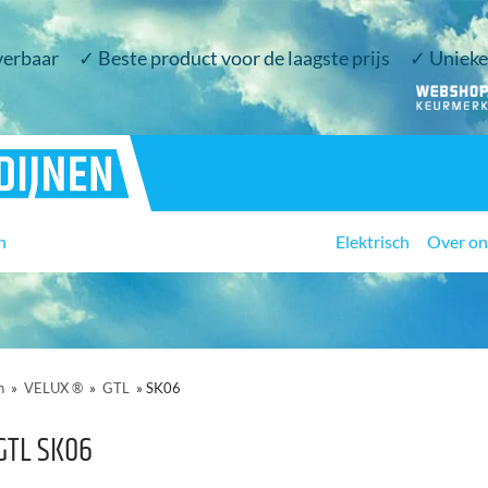
verbaar
✓ Beste product voor de laagste prijs
✓ Unieke 
n
Elektrisch
Over on
n
»
VELUX ®
»
GTL
»
SK06
GTL SK06