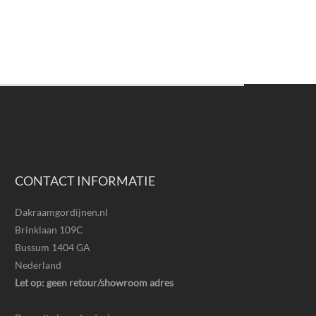
CONTACT INFORMATIE
Dakraamgordijnen.nl
Brinklaan 109C
Bussum 1404 GA
Nederland
Let op: geen retour/showroom adres