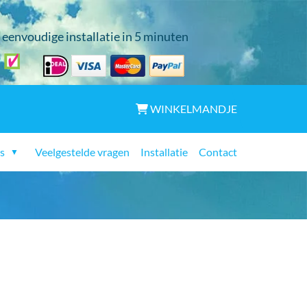
eenvoudige installatie in 5 minuten
WINKELMANDJE
s
Veelgestelde vragen
Installatie
Contact
▼