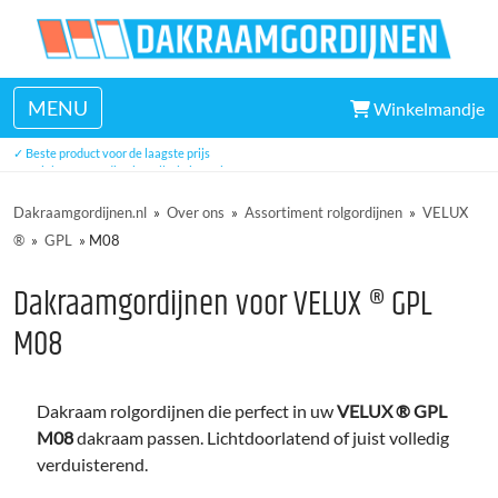
MENU
Winkelmandje
✓ Veel uit voorraad leverbaar
✓ Beste product voor de laagste prijs
✓ Unieke eenvoudige installatie in 5 minuten
✓ Drie jaar garantie
Dakraamgordijnen.nl
»
Over ons
»
Assortiment rolgordijnen
»
VELUX
®
»
GPL
»
M08
Dakraamgordijnen voor VELUX ® GPL
M08
Dakraam rolgordijnen die perfect in uw
VELUX ® GPL
M08
dakraam passen. Lichtdoorlatend of juist volledig
verduisterend.