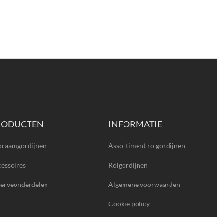
RODUCTEN
INFORMATIE
kraamgordijnen
Assortiment rolgordijnen
essoires
Rolgordijnen
serveonderdelen
Algemene voorwaarden
Cookie policy