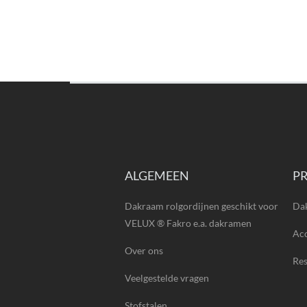
ALGEMEEN
P
Dakraam rolgordijnen geschikt voor
Da
VELUX ® Fakro e.a. dakramen
Acc
Over ons
Re
Veelgestelde vragen
Stofstalen