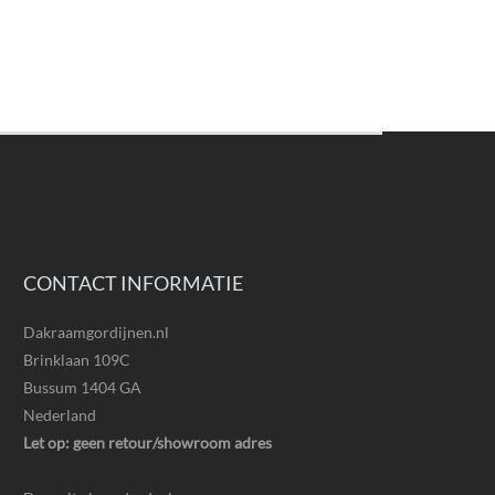
CONTACT INFORMATIE
Dakraamgordijnen.nl
Brinklaan 109C
Bussum 1404 GA
Nederland
Let op: geen retour/showroom adres