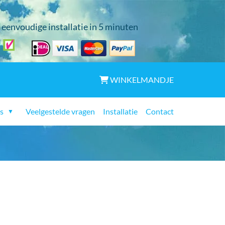
eenvoudige installatie in 5 minuten
WINKELMANDJE
s
Veelgestelde vragen
Installatie
Contact
▼