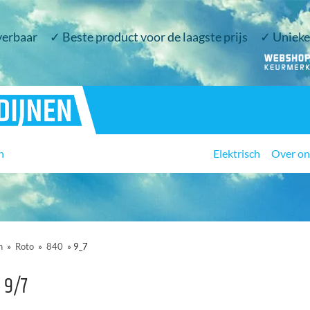
verbaar
✓ Beste product voor de laagste prijs
✓ Unieke 
n
Elektrisch
Over on
n
»
Roto
»
840
»
9_7
 9/7