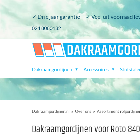
✓ Drie jaar garantie
✓ Veel uit voorraad le
​024 8080132
Dakraamgordijnen
Accessoires
Stofstale
▼
▼
Dakraamgordijnen.nl
»
Over ons
»
Assortiment rolgordijne
Dakraamgordijnen voor Roto 840