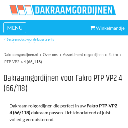
MENU
Winkelmandje
✓ Veel uit voorraad leverbaar
✓ Beste product voor de laagste prijs
✓ Unieke eenvoudige installatie in 5 minuten
✓ Drie jaar garantie
Dakraamgordijnen.nl
»
Over ons
»
Assortiment rolgordijnen
»
Fakro
»
PTP-VP2
»
4 (66_118)
Dakraamgordijnen voor Fakro PTP-VP2 4
(66/118)
Dakraam rolgordijnen die perfect in uw
Fakro PTP-VP2
4 (66/118)
dakraam passen. Lichtdoorlatend of juist
volledig verduisterend.