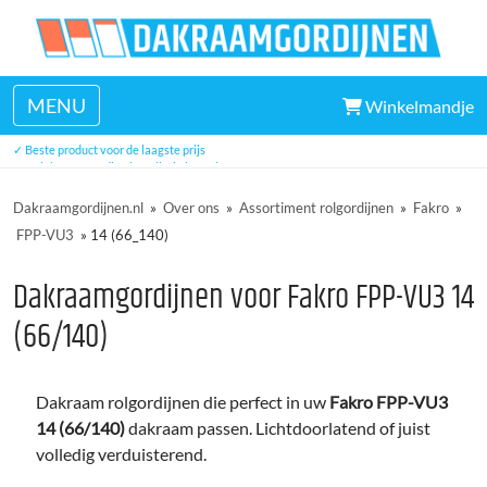
MENU
Winkelmandje
✓ Veel uit voorraad leverbaar
✓ Beste product voor de laagste prijs
✓ Unieke eenvoudige installatie in 5 minuten
✓ Drie jaar garantie
Dakraamgordijnen.nl
»
Over ons
»
Assortiment rolgordijnen
»
Fakro
»
FPP-VU3
»
14 (66_140)
Dakraamgordijnen voor Fakro FPP-VU3 14
(66/140)
Dakraam rolgordijnen die perfect in uw
Fakro FPP-VU3
14 (66/140)
dakraam passen. Lichtdoorlatend of juist
volledig verduisterend.