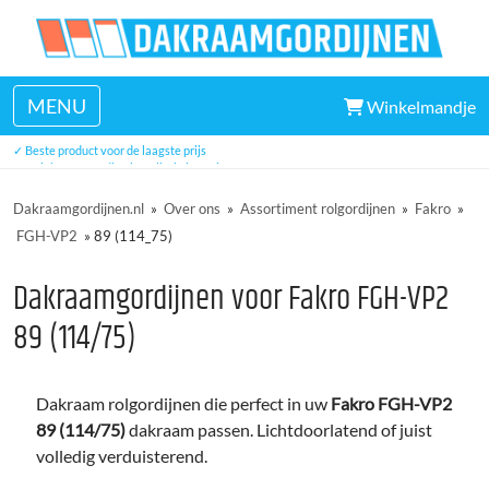
MENU
Winkelmandje
✓ Veel uit voorraad leverbaar
✓ Beste product voor de laagste prijs
✓ Unieke eenvoudige installatie in 5 minuten
✓ Drie jaar garantie
Dakraamgordijnen.nl
»
Over ons
»
Assortiment rolgordijnen
»
Fakro
»
FGH-VP2
»
89 (114_75)
Dakraamgordijnen voor Fakro FGH-VP2
89 (114/75)
Dakraam rolgordijnen die perfect in uw
Fakro FGH-VP2
89 (114/75)
dakraam passen. Lichtdoorlatend of juist
volledig verduisterend.