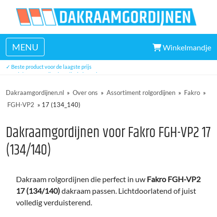
MENU
Winkelmandje
✓ Veel uit voorraad leverbaar
✓ Beste product voor de laagste prijs
✓ Unieke eenvoudige installatie in 5 minuten
✓ Drie jaar garantie
Dakraamgordijnen.nl
»
Over ons
»
Assortiment rolgordijnen
»
Fakro
»
FGH-VP2
»
17 (134_140)
Dakraamgordijnen voor Fakro FGH-VP2 17
(134/140)
Dakraam rolgordijnen die perfect in uw
Fakro FGH-VP2
17 (134/140)
dakraam passen. Lichtdoorlatend of juist
volledig verduisterend.