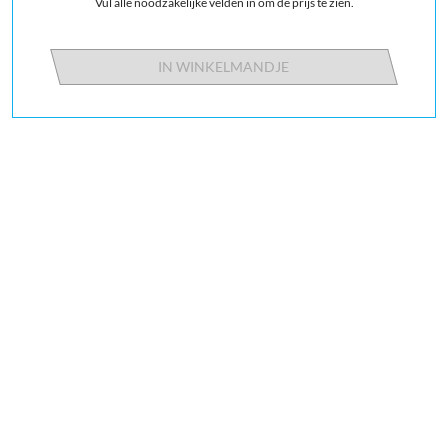
Vul alle noodzakelijke velden in om de prijs te zien.
IN WINKELMANDJE