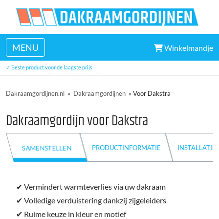
MENU
Winkelmandje
✓ Veel uit voorraad leverbaar
✓ Beste product voor de laagste prijs
✓ Unieke eenvoudige installatie in 5 minuten
✓ Drie jaar garantie
Dakraamgordijnen.nl
»
Dakraamgordijnen
»
Voor Dakstra
Dakraamgordijn voor Dakstra
PRODUCTINFORMATIE
INSTALLATIE
SAMENSTELLEN
✔ Vermindert warmteverlies via uw dakraam
✔ Volledige verduistering dankzij zijgeleiders
✔ Ruime keuze in kleur en motief